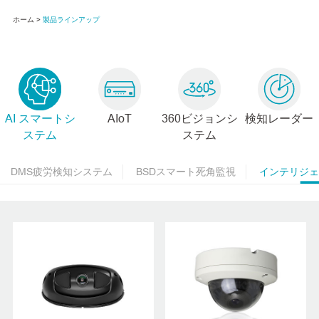
ホーム >
製品ラインアップ
AI スマートシ
AIoT
360ビジョンシ
検知レーダー
ステム
ステム
DMS疲労検知システム
BSDスマート死角監視
インテリジェ