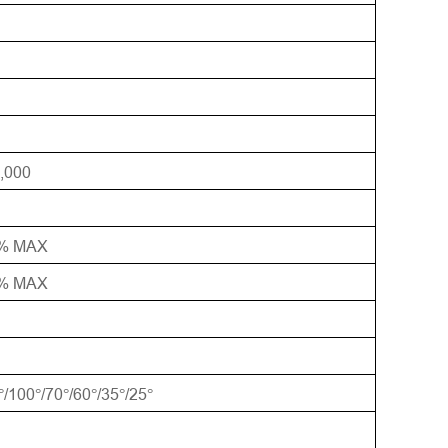
,000
5% MAX
5% MAX
/100
/70
/60
/35
/25
°
°
°
°
°
°