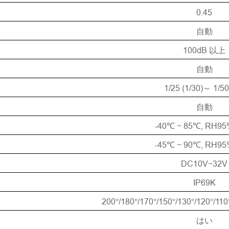
0.45
自動
確認
100dB
以上
自動
1/25 (1/30)
1/50
～
自動
-40
~ 85
, RH9
℃
℃
-45
~ 90
, RH9
℃
℃
DC10V~32V
IP69K
200
/180
/170
/150
/130
/120
/110
°
°
°
°
°
°
はい