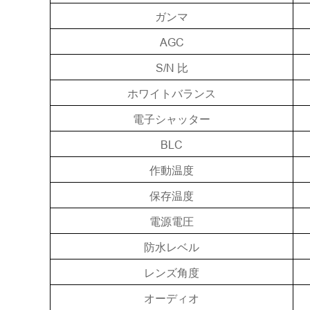
ガンマ
AGC
S/N
比
ホワイトバランス
電子シャッター
BLC
作動温度
保存温度
電源電圧
防水レベル
レンズ角度
オーディオ