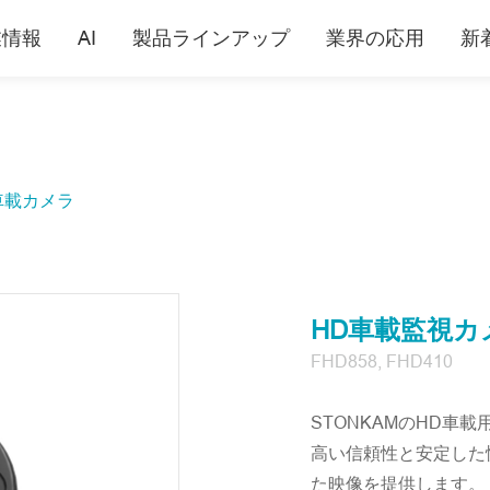
業情報
AI
製品ラインアップ
業界の応用
新
車載カメラ
HD車載監視カ
FHD858, FHD410
STONKAMのHD車
高い信頼性と安定した
た映像を提供します。