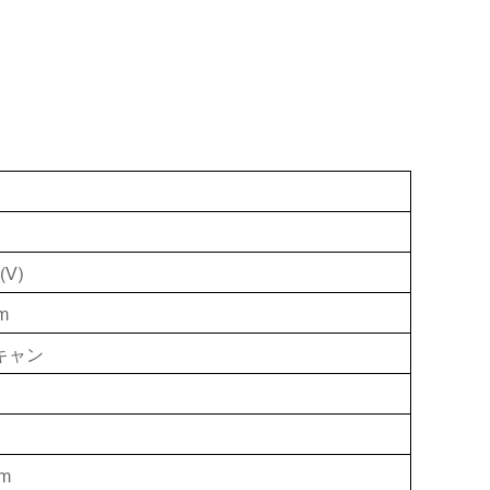
(V)
m
キャン
hm