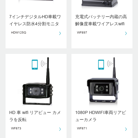
7インチデジタルHD車載ワ
充電式バッテリー内蔵の高
イヤレス防水4分割モニタ
解像度車載ワイアレスwifi
ー
バックカメラ
HDW125Q
WF897
HD 車 wifi リアビュー カメ
1080P HDWIFI車両リアビ
ラを反転
ューカメラ
WF873
WF871