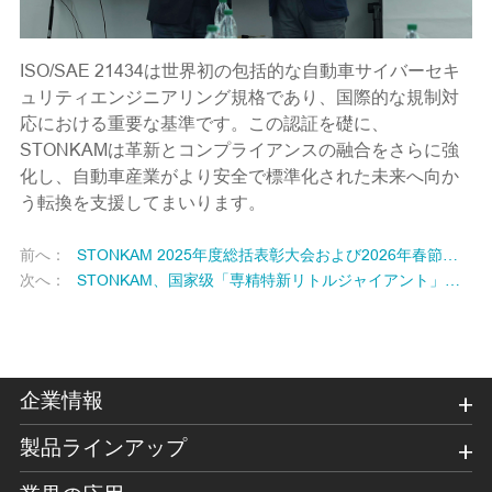
ISO/SAE 21434は世界初の包括的な自動車サイバーセキ
ュリティエンジニアリング規格であり、国際的な規制対
応における重要な基準です。この認証を礎に、
STONKAMは革新とコンプライアンスの融合をさらに強
化し、自動車産業がより安全で標準化された未来へ向か
う転換を支援してまいります。
前へ：
STONKAM 2025年度総括表彰大会および2026年春節聯欢会!
次へ：
STONKAM、国家级「専精特新リトルジャイアント」認定おめでとう！
企業情報
製品ラインアップ