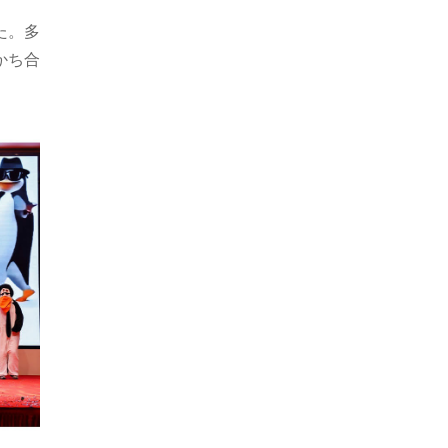
た。多
かち合