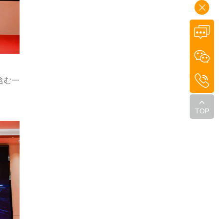
含む一
TOP