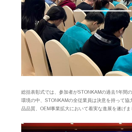
総括表彰式では、参加者がSTONKAMの過去1年間
環境の中、STONKAMの全従業員は決意を持って
品品質、OEM事業拡大において着実な進展を遂げま