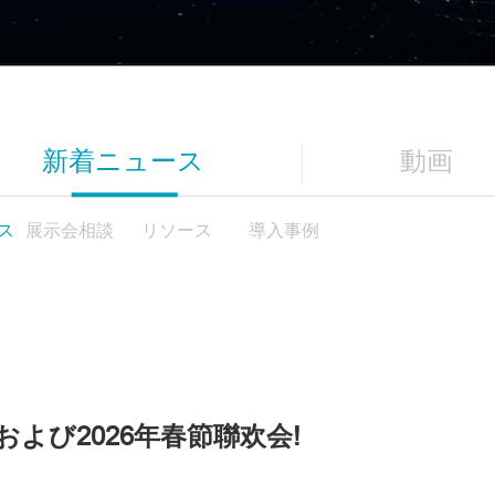
新着ニュース
動画
ス
展示会相談
リソース
導入事例
会および2026年春節聯欢会!